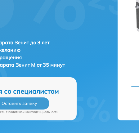
рата Зенит до 3 лет
 желанию
бращения
парата
Зенит M от 35 минут
я со специалистом
Оставить заявку
есь c
политикой конфиденциальности