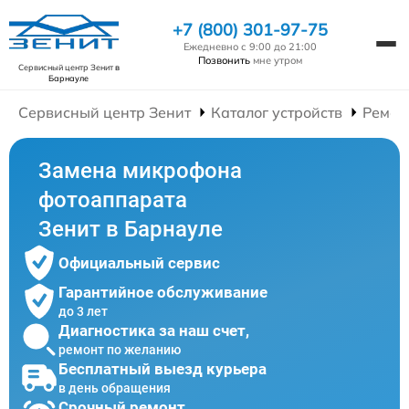
+7 (800) 301-97-75
Ежедневно с 9:00 до 21:00
Позвонить
мне утром
Сервисный центр Зенит
в
Барнауле
Сервисный центр Зенит
Каталог устройств
Ремон
Замена микрофона
фотоаппарата
Зенит в Барнауле
Официальный сервис
Гарантийное обслуживание
до 3 лет
Диагностика за наш счет,
ремонт по желанию
Бесплатный выезд курьера
в день обращения
Срочный ремонт