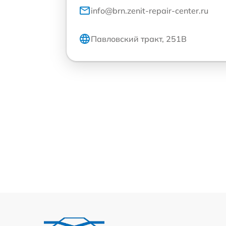
info@brn.zenit-repair-center.ru
Павловский тракт, 251В