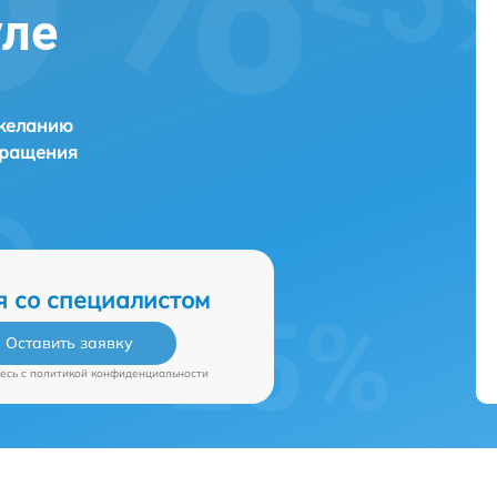
уле
 желанию
бращения
я со специалистом
Оставить заявку
есь c
политикой конфиденциальности