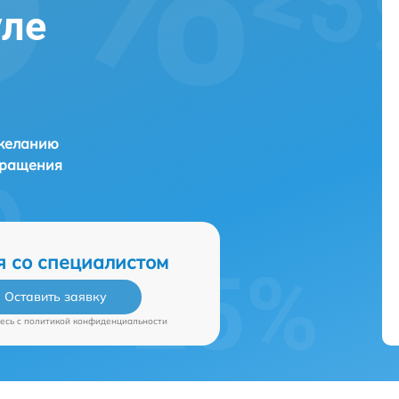
уле
 желанию
бращения
я со специалистом
Оставить заявку
есь c
политикой конфиденциальности