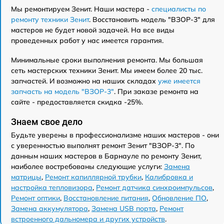
Мы ремонтируем Зенит. Наши мастера -
специалисты по
ремонту техники Зенит
. Восстановить модель "ВЗОР-3" для
мастеров не будет новой задачей. На все виды
проведенных работ у нас имеется гарантия.
Минимальные сроки выполнения ремонта. Мы большая
сеть мастерских техники Зенит. Мы имеем более 20 тыс.
запчастей. И возможно на наших складах
уже имеется
запчасть на модель "ВЗОР-3"
. При заказе ремонта на
сайте - предоставляется скидка -25%.
Знаем свое дело
Будьте уверены в профессионализме наших мастеров - они
с уверенностью выполнят ремонт Зенит "ВЗОР-3". По
данным наших мастеров в Барнауле по ремонту Зенит,
наиболее востребованы следующие услуги:
Замена
матрицы
,
Ремонт капиллярной трубки
,
Калибровка и
настройка тепловизора
,
Ремонт датчика синхроимпульсов
,
Ремонт оптики
,
Восстановление питания
,
Обновление ПО
,
Замена аккумулятора
,
Замена USB порта
,
Ремонт
встроенного дальномера и других устройств
.