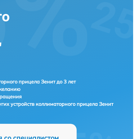
го
"
орного прицела Зенит до 3 лет
 желанию
бращения
угих устройств коллиматорного прицела
Зенит
я со специалистом