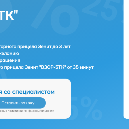
ТК"
орного прицела Зенит до 3 лет
 желанию
бращения
го прицела
Зенит "ВЗОР-5ТК" от 35 минут
я со специалистом
Оставить заявку
есь c
политикой конфиденциальности