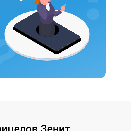
ицелов Зенит