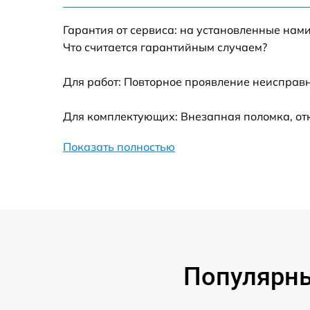
Замена переходных шлейфов
Гарантия от сервиса: на установленные нами
Ремонт узла автофокуса
Что считается гарантийным случаем?
Замена электронной платы
Для работ: Повторное проявление неисправн
Для комплектующих: Внезапная поломка, от
Замена узла диафрагмы
Показать полностью
Замена мотора
Настройка автофокуса
Замена корпуса
Популярны
Обновление ПО