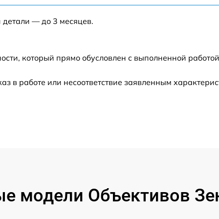
от 60 мин
 детали — до 3 месяцев.
от 60 мин
от 60 мин
ости, который прямо обусловлен с выполненной работой
каз в работе или несоответствие заявленным характери
от 60 мин
от 60 мин
от 60 мин
от 60 мин
е модели Объективов Зе
от 60 мин