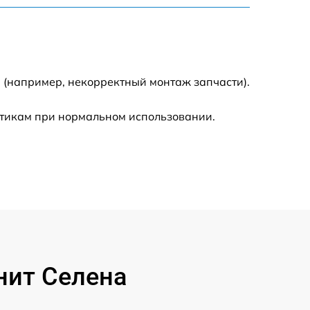
1200 р
1150 р
500 р
 (например, некорректный монтаж запчасти).
стикам при нормальном использовании.
1200 р
1800 р
1100 р
400 р
нит Селена
750 р