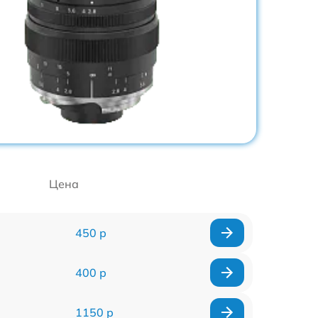
Цена
450 р
400 р
1150 р