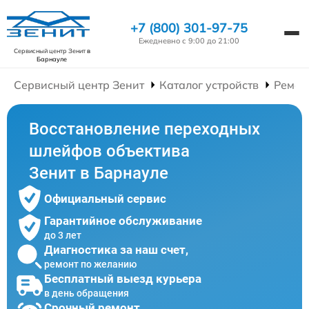
+7 (800) 301-97-75
Ежедневно с 9:00 до 21:00
Сервисный центр Зенит
в
Барнауле
Сервисный центр Зенит
Каталог устройств
Ремон
Восстановление переходных
шлейфов объектива
Зенит в Барнауле
Официальный сервис
Гарантийное обслуживание
до 3 лет
Диагностика за наш счет,
ремонт по желанию
Бесплатный выезд курьера
в день обращения
Срочный ремонт