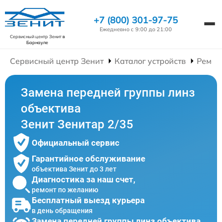
+7 (800) 301-97-75
Ежедневно с 9:00 до 21:00
Сервисный центр Зенит
в
Барнауле
Сервисный центр Зенит
Каталог устройств
Ремон
Замена передней группы линз
объектива
Зенит Зенитар 2/35
Официальный сервис
Гарантийное обслуживание
объектива Зенит до 3 лет
Диагностика за наш счет,
ремонт по желанию
Бесплатный выезд курьера
в день обращения
Замена передней группы линз объектива