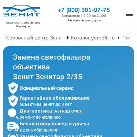
+7 (800) 301-97-75
Ежедневно с 9:00 до 21:00
Позвонить
мне утром
Сервисный центр Зенит
в
Барнауле
Сервисный центр Зенит
Каталог устройств
Ремон
Замена светофильтра
объектива
Зенит Зенитар 2/35
Официальный сервис
Гарантийное обслуживание
объектива Зенит до 3 лет
Диагностика за наш счет,
ремонт по желанию
Бесплатный выезд курьера
в день обращения
Замена светофильтра объектива