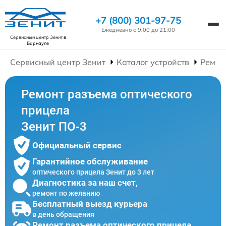
+7 (800) 301-97-75
Ежедневно с 9:00 до 21:00
Сервисный центр Зенит
в
Барнауле
Сервисный центр Зенит
Каталог устройств
Ремон
Ремонт разъема оптического
прицела
Зенит ПО-3
Официальный сервис
Гарантийное обслуживание
оптического прицела Зенит до 3 лет
Диагностика за наш счет,
ремонт по желанию
Бесплатный выезд курьера
в день обращения
Ремонт разъема оптического прицела