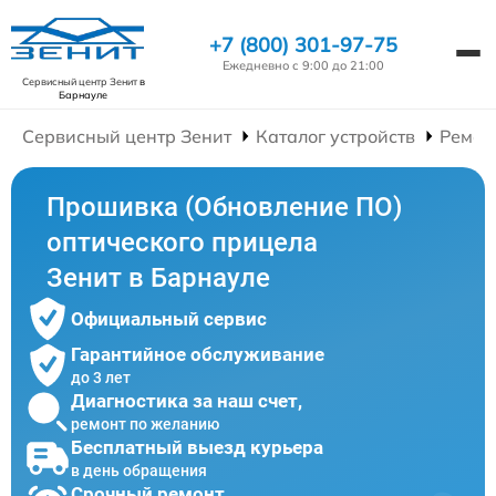
+7 (800) 301-97-75
Ежедневно с 9:00 до 21:00
Сервисный центр Зенит
в
Барнауле
Сервисный центр Зенит
Каталог устройств
Ремон
Прошивка (Обновление ПО)
оптического прицела
Зенит в Барнауле
Официальный сервис
Гарантийное обслуживание
до 3 лет
Диагностика за наш счет,
ремонт по желанию
Бесплатный выезд курьера
в день обращения
Срочный ремонт