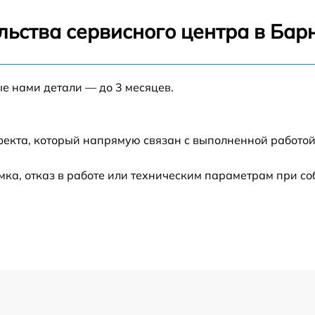
от 60 мин
льства сервисного центра в Бар
от 60 мин
ые нами детали — до 3 месяцев.
от 60 мин
от 60 мин
фекта, который напрямую связан с выполненной работой
ка, отказ в работе или техническим параметрам при с
от 60 мин
от 60 мин
от 60 мин
от 60 мин