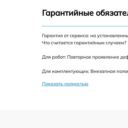
Ремонт оптики
Гарантийные обязате
Ремонт датчика синхроимпульсов
Гарантия от сервиса: на установленн
Калибровка и настройка тепловизора
Что считается гарантийным случаем?
Ремонт встроенного дальнометра и
Для работ: Повторное проявление де
других устройств
Для комплектующих: Внезапная полом
Замена ключей управления
Показать полностью
Ремонт цепи питания
Замена USB порта
Замена процессора