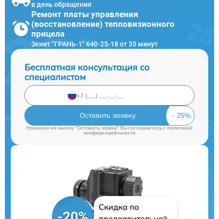
в день обращения
Ремонт платы управления
(восстановление) тепловизионного
прицела
Зенит "ГРАНЬ-1" 640-25-18 от 35 минут
Бесплатная консультация со
специалистом
Оставить заявку
Нажимая на кнопку "Оставить заявку" Вы соглашаетесь c
политикой
конфиденциальности
Скидка по
-20%
предварительной