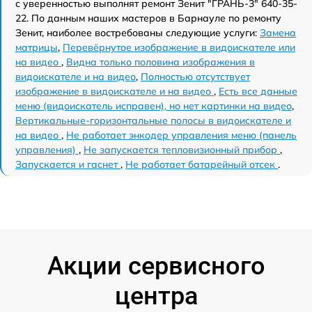
с уверенностью выполнят ремонт Зенит "ГРАНЬ-3" 640-35-
22. По данным наших мастеров в Барнауле по ремонту
Зенит, наиболее востребованы следующие услуги:
Замена
матрицы
,
Перевёрнутое изображение в видоискателе или
на видео
,
Видна только половина изображения в
видоискателе и на видео
,
Полностью отсутствует
изображение в видоискателе и на видео
,
Есть все данные
меню (видоискатель исправен), но нет картинки на видео
,
Вертикальные-горизонтальные полосы в видоискателе и
на видео
,
Не работает энкодер управления меню (панель
управления)
,
Не запускается тепловизионный прибор
,
Запускается и гаснет
,
Не работает батарейный отсек
.
Акции сервисного
центра