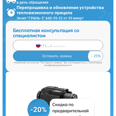
в день обращения
Перепрошивка и обновление устройства
тепловизионного прицела
Зенит "ГРАНЬ-3" 640-35-22 от 35 минут
Бесплатная консультация со
специалистом
Оставить заявку
Нажимая на кнопку "Оставить заявку" Вы соглашаетесь c
политикой
конфиденциальности
Скидка по
-20%
предварительной