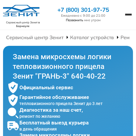
+7 (800) 301-97-75
Ежедневно с 9:00 до 21:00
Позвонить
мне утром
Сервисный центр Зенит
в
Барнауле
Сервисный центр Зенит
Каталог устройств
Ремон
Замена микросхемы логики
тепловизионного прицела
Зенит "ГРАНЬ-3" 640-40-22
Официальный сервис
Гарантийное обслуживание
тепловизионного прицела Зенит до 3 лет
Диагностика за наш счет,
ремонт по желанию
Бесплатный выезд курьера
в день обращения
Замена микросхемы логики