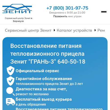
+7 (800) 301-97-75
Ежедневно с 9:00 до 21:00
Позвонить
мне утром
Сервисный центр Зенит
в
Барнауле
Сервисный центр Зенит
Каталог устройств
Ремон
Восстановление питания
тепловизионного прицела
Зенит "ГРАНЬ-3" 640-50-18
Официальный сервис
Гарантийное обслуживание
тепловизионного прицела Зенит до 3 лет
Диагностика за наш счет,
ремонт по желанию
Бесплатный выезд курьера
в день обращения
Восстановление питания тепловизионного