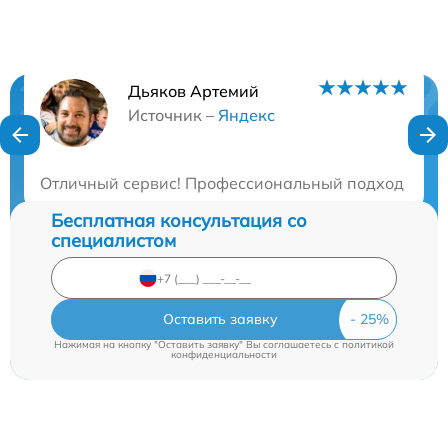
Дьяков Артемий
Нужна консультация?
Источник –
Яндекс
Закажите бесплатную консультацию
Отличный сервис! Профессиональный подход и безу
Бесплатная консультация со
специалистом
Оставить заявку
Нажимая на кнопку "Оставить заявку" Вы соглашаетесь c
политикой
конфиденциальности