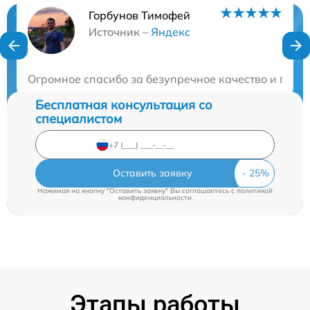
Горбунов Тимофей
Нужна консультация?
Источник –
Яндекс
Закажите бесплатную консультацию
Огромное спасибо за безупречное качество и проф
Бесплатная консультация со
специалистом
Оставить заявку
Нажимая на кнопку "Оставить заявку" Вы соглашаетесь c
политикой
конфиденциальности
Этапы работы