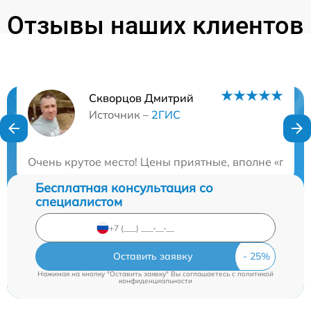
Отзывы наших клиентов
Скворцов Дмитрий
Нужна консультация?
Источник –
2ГИС
Закажите бесплатную консультацию
Очень крутое место! Цены приятные, вполне «по ка
Бесплатная консультация со
специалистом
Оставить заявку
Нажимая на кнопку "Оставить заявку" Вы соглашаетесь c
политикой
конфиденциальности