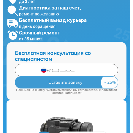
до 3 лет
Диагностика за наш счет,
ремонт по желанию
Бесплатный выезд курьера
в день обращения
Срочный ремонт
от 35 минут
Бесплатная консультация со
специалистом
Оставить заявку
Нажимая на кнопку "Оставить заявку" Вы соглашаетесь c
политикой
конфиденциальности